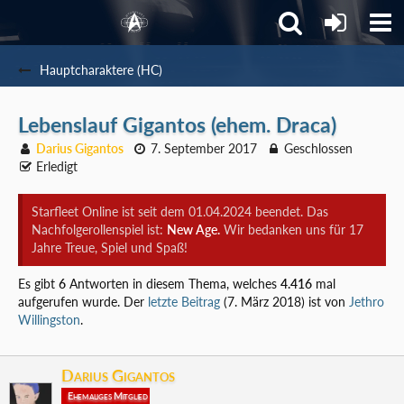
Hauptcharaktere (HC)
Lebenslauf Gigantos (ehem. Draca)
Darius Gigantos
7. September 2017
Geschlossen
Erledigt
Starfleet Online ist seit dem 01.04.2024 beendet. Das
Nachfolgerollenspiel ist:
New Age.
Wir bedanken uns für 17
Jahre Treue, Spiel und Spaß!
Es gibt
6
Antworten in diesem Thema, welches
4.416
mal
aufgerufen wurde. Der
letzte Beitrag
(
7. März 2018
) ist von
Jethro
Willingston
.
Darius Gigantos
Ehemaliges Mitglied