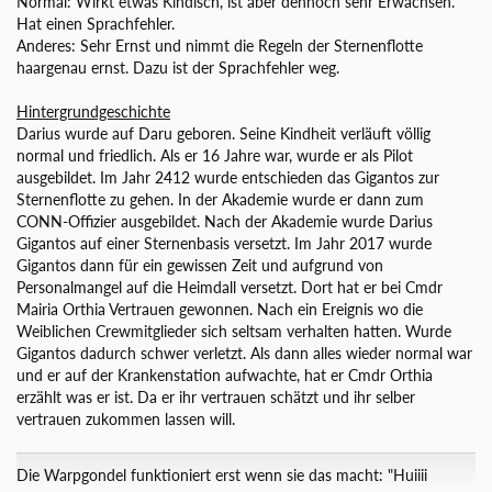
Normal: Wirkt etwas Kindisch, ist aber dennoch sehr Erwachsen.
Hat einen Sprachfehler.
Anderes: Sehr Ernst und nimmt die Regeln der Sternenflotte
haargenau ernst. Dazu ist der Sprachfehler weg.
Hintergrundgeschichte
Darius wurde auf Daru geboren. Seine Kindheit verläuft völlig
normal und friedlich. Als er 16 Jahre war, wurde er als Pilot
ausgebildet. Im Jahr 2412 wurde entschieden das Gigantos zur
Sternenflotte zu gehen. In der Akademie wurde er dann zum
CONN-Offizier ausgebildet. Nach der Akademie wurde Darius
Gigantos auf einer Sternenbasis versetzt. Im Jahr 2017 wurde
Gigantos dann für ein gewissen Zeit und aufgrund von
Personalmangel auf die Heimdall versetzt. Dort hat er bei Cmdr
Mairia Orthia Vertrauen gewonnen. Nach ein Ereignis wo die
Weiblichen Crewmitglieder sich seltsam verhalten hatten. Wurde
Gigantos dadurch schwer verletzt. Als dann alles wieder normal war
und er auf der Krankenstation aufwachte, hat er Cmdr Orthia
erzählt was er ist. Da er ihr vertrauen schätzt und ihr selber
vertrauen zukommen lassen will.
Die Warpgondel funktioniert erst wenn sie das macht: "Huiiii