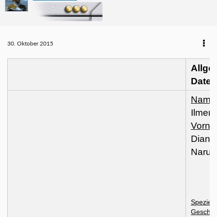
30. Oktober 2015
Allge
Daten
Name
Ilmens
Vorn
Diana
Narum
Spezies
Geschle