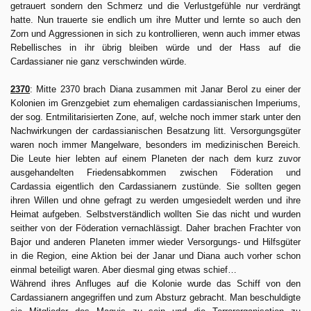
getrauert sondern den Schmerz und die Verlustgefühle nur verdrängt
hatte. Nun trauerte sie endlich um ihre Mutter und lernte so auch den
Zorn und Aggressionen in sich zu kontrollieren, wenn auch immer etwas
Rebellisches in ihr übrig bleiben würde und der Hass auf die
Cardassianer nie ganz verschwinden würde.
2370
: Mitte 2370 brach Diana zusammen mit Janar Berol zu einer der
Kolonien im Grenzgebiet zum ehemaligen cardassianischen Imperiums,
der sog. Entmilitarisierten Zone, auf, welche noch immer stark unter den
Nachwirkungen der cardassianischen Besatzung litt. Versorgungsgüter
waren noch immer Mangelware, besonders im medizinischen Bereich.
Die Leute hier lebten auf einem Planeten der nach dem kurz zuvor
ausgehandelten Friedensabkommen zwischen Föderation und
Cardassia eigentlich den Cardassianern zustünde. Sie sollten gegen
ihren Willen und ohne gefragt zu werden umgesiedelt werden und ihre
Heimat aufgeben. Selbstverständlich wollten Sie das nicht und wurden
seither von der Föderation vernachlässigt. Daher brachen Frachter von
Bajor und anderen Planeten immer wieder Versorgungs- und Hilfsgüter
in die Region, eine Aktion bei der Janar und Diana auch vorher schon
einmal beteiligt waren. Aber diesmal ging etwas schief…
Während ihres Anfluges auf die Kolonie wurde das Schiff von den
Cardassianern angegriffen und zum Absturz gebracht. Man beschuldigte