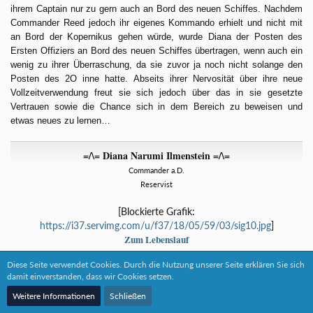
ihrem Captain nur zu gern auch an Bord des neuen Schiffes. Nachdem
Commander Reed jedoch ihr eigenes Kommando erhielt und nicht mit
an Bord der Kopernikus gehen würde, wurde Diana der Posten des
Ersten Offiziers an Bord des neuen Schiffes übertragen, wenn auch ein
wenig zu ihrer Überraschung, da sie zuvor ja noch nicht solange den
Posten des 2O inne hatte. Abseits ihrer Nervosität über ihre neue
Vollzeitverwendung freut sie sich jedoch über das in sie gesetzte
Vertrauen sowie die Chance sich in dem Bereich zu beweisen und
etwas neues zu lernen…
=/\= Diana Narumi Ilmenstein =/\=
Commander a.D.
Reservist
[Blockierte Grafik:
https://i37.servimg.com/u/f37/18/05/59/03/sig10.jpg
]
Zum Lebenslauf
Diese Seite verwendet Cookies. Durch die Nutzung unserer Seite erklären Sie sich
11 Mal editiert, zuletzt von
Diana Ilmenstein
(
31. Dezember 2018
) aus
damit einverstanden, dass wir Cookies setzen.
folgendem Grund: Update zum SFO Reboot
Weitere Informationen
Schließen