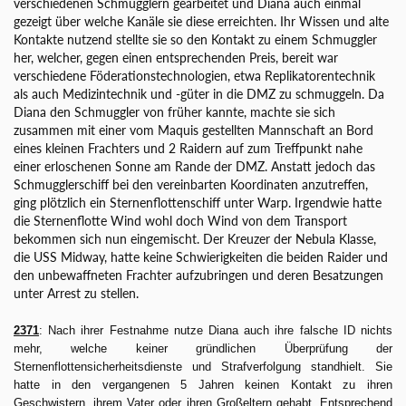
verschiedenen Schmugglern gearbeitet und Diana auch einmal
gezeigt über welche Kanäle sie diese erreichten. Ihr Wissen und alte
Kontakte nutzend stellte sie so den Kontakt zu einem Schmuggler
her, welcher, gegen einen entsprechenden Preis, bereit war
verschiedene Föderationstechnologien, etwa Replikatorentechnik
als auch Medizintechnik und -güter in die DMZ zu schmuggeln. Da
Diana den Schmuggler von früher kannte, machte sie sich
zusammen mit einer vom Maquis gestellten Mannschaft an Bord
eines kleinen Frachters und 2 Raidern auf zum Treffpunkt nahe
einer erloschenen Sonne am Rande der DMZ. Anstatt jedoch das
Schmugglerschiff bei den vereinbarten Koordinaten anzutreffen,
ging plötzlich ein Sternenflottenschiff unter Warp. Irgendwie hatte
die Sternenflotte Wind wohl doch Wind von dem Transport
bekommen sich nun eingemischt. Der Kreuzer der Nebula Klasse,
die USS Midway, hatte keine Schwierigkeiten die beiden Raider und
den unbewaffneten Frachter aufzubringen und deren Besatzungen
unter Arrest zu stellen.
2371
: Nach ihrer Festnahme nutze Diana auch ihre falsche ID nichts
mehr, welche keiner gründlichen Überprüfung der
Sternenflottensicherheitsdienste und Strafverfolgung standhielt. Sie
hatte in den vergangenen 5 Jahren keinen Kontakt zu ihren
Geschwistern, ihrem Vater oder ihren Großeltern gehabt. Entsprechend