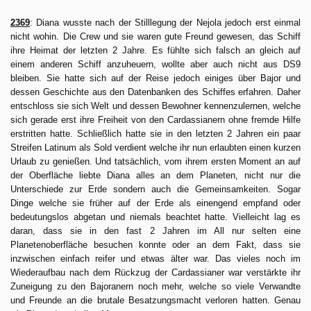
2369
: Diana wusste nach der Stilllegung der Nejola jedoch erst einmal
nicht wohin. Die Crew und sie waren gute Freund gewesen, das Schiff
ihre Heimat der letzten 2 Jahre. Es fühlte sich falsch an gleich auf
einem anderen Schiff anzuheuern, wollte aber auch nicht aus DS9
bleiben. Sie hatte sich auf der Reise jedoch einiges über Bajor und
dessen Geschichte aus den Datenbanken des Schiffes erfahren. Daher
entschloss sie sich Welt und dessen Bewohner kennenzulernen, welche
sich gerade erst ihre Freiheit von den Cardassianern ohne fremde Hilfe
erstritten hatte. Schließlich hatte sie in den letzten 2 Jahren ein paar
Streifen Latinum als Sold verdient welche ihr nun erlaubten einen kurzen
Urlaub zu genießen. Und tatsächlich, vom ihrem ersten Moment an auf
der Oberfläche liebte Diana alles an dem Planeten, nicht nur die
Unterschiede zur Erde sondern auch die Gemeinsamkeiten. Sogar
Dinge welche sie früher auf der Erde als einengend empfand oder
bedeutungslos abgetan und niemals beachtet hatte. Vielleicht lag es
daran, dass sie in den fast 2 Jahren im All nur selten eine
Planetenoberfläche besuchen konnte oder an dem Fakt, dass sie
inzwischen einfach reifer und etwas älter war. Das vieles noch im
Wiederaufbau nach dem Rückzug der Cardassianer war verstärkte ihr
Zuneigung zu den Bajoranern noch mehr, welche so viele Verwandte
und Freunde an die brutale Besatzungsmacht verloren hatten. Genau