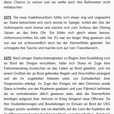
diese Chance zu nutzen und sie wollte auch ihre Befürworter nicht
enttäuschen.
2373
: Die neue Kadettenuniform fühlte sich etwas eng und ungewohnt
an. Diana betrachtete sich noch einmal im Spiegel, richtet den Sitz der
Uniformjacke noch einmal und steckte sich zum Schluss den Ohrring
Janars an das linke Ohr. Sie fühlte sich gleich etwas besser,
Uniformvorschriften hin oder her. Es war ein langer Weg gewesen und
nun war sie schlussendlich doch bei der Sternenflotte gelandet. Sie
schnappte ihre Tasche und machte sich auf zum Transitbereich…
2375
: Nach einigen Startschwierigkeiten zu Beginn ihrer Ausbildung sich
an Bord der Shogun einzuleben, hatte sich Diana im Zuge ihrer
Feldverwendung inzwischen an das Leben an Bord gewöhnt, sich mit
einem Großteil der an Bord geltenden Regeln und Vorschriften arrangiert
und die ihr zugeteilten Arbeiten stets zur Zufriedenheit ihrer
Vorgesetzten erledigt. Im Zuge des Krieges mit dem Dominion wurde
Diana schneller von der Akademie graduiert und zum Fähnrich befördert
als es normalerweise üblich gewesen wäre, aber die Sternenflotte
benötigte aufgrund ihrer Verluste im Krieg dringend neue Offiziere. Da
ihre Studienleistungen und Beurteilungen im Einsatz an Bord der USS
Shogun positiv ausfielen war sie ebenfalls auf der Liste der Kadetten die