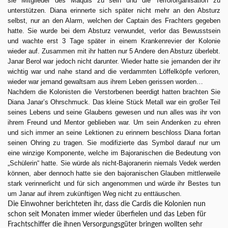
sie Mitglieder des Maquis zu sein und die Terrororganisation zu
unterstützen. Diana erinnerte sich später nicht mehr an den Absturz
selbst, nur an den Alarm, welchen der Captain des Frachters gegeben
hatte. Sie wurde bei dem Absturz verwundet, verlor das Bewusstsein
und wachte erst 3 Tage später in einem Krankenrevier der Kolonie
wieder auf. Zusammen mit ihr hatten nur 5 Andere den Absturz überlebt.
Janar Berol war jedoch nicht darunter. Wieder hatte sie jemanden der ihr
wichtig war und nahe stand and die verdammten Löffelköpfe verloren,
wieder war jemand gewaltsam aus ihrem Leben gerissen worden…
Nachdem die Kolonisten die Verstorbenen beerdigt hatten brachten Sie
Diana Janar’s Ohrschmuck. Das kleine Stück Metall war ein großer Teil
seines Lebens und seine Glaubens gewesen und nun alles was ihr von
ihrem Freund und Mentor geblieben war. Um sein Andenken zu ehren
und sich immer an seine Lektionen zu erinnern beschloss Diana fortan
seinen Ohring zu tragen. Sie modifizierte das Symbol darauf nur um
eine winzige Komponente, welche im Bajoranischen die Bedeutung von
„Schülerin“ hatte. Sie würde als nicht-Bajoranerin niemals Vedek werden
können, aber dennoch hatte sie den bajoranischen Glauben mittlerweile
stark verinnerlicht und für sich angenommen und würde ihr Bestes tun
um Janar auf ihrem zukünftigen Weg nicht zu enttäuschen.
Die Einwohner berichteten ihr, dass die Cardis die Kolonien nun
schon seit Monaten immer wieder überfielen und das Leben für
Frachtschiffer die ihnen Versorgungsgüter bringen wollten sehr