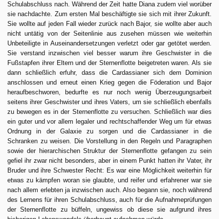
Schulabschluss nach. Während der Zeit hatte Diana zudem viel worüber
sie nachdachte. Zum ersten Mal beschäftigte sie sich mit ihrer Zukunft.
Sie wollte auf jeden Fall wieder zurück nach Bajor, sie wollte aber auch
nicht untätig von der Seitenlinie aus zusehen müssen wie weiterhin
Unbeteiligte in Auseinandersetzungen verletzt oder gar getötet werden.
Sie verstand inzwischen viel besser warum ihre Geschwister in die
Fußstapfen ihrer Eltern und der Sternenflotte beigetreten waren. Als sie
dann schließlich erfuhr, dass die Cardassianer sich dem Dominion
anschlossen und erneut einen Krieg gegen die Föderation und Bajor
heraufbeschworen, bedurfte es nur noch wenig Überzeugungsarbeit
seitens ihrer Geschwister und ihres Vaters, um sie schließlich ebenfalls
zu bewegen es in der Sternenflotte zu versuchen. Schließlich war dies
ein guter und vor allem legaler und rechtschaffender Weg um für etwas
Ordnung in der Galaxie zu sorgen und die Cardassianer in die
Schranken zu weisen. Die Vorstellung in den Regeln und Paragraphen
sowie der hierarchischen Struktur der Sternenflotte gefangen zu sein
gefiel ihr zwar nicht besonders, aber in einem Punkt hatten ihr Vater, ihr
Bruder und ihre Schwester Recht: Es war eine Möglichkeit weiterhin für
etwas zu kämpfen woran sie glaubte, und reifer und erfahrener war sie
nach allem erlebten ja inzwischen auch. Also begann sie, noch während
des Lernens für ihren Schulabschluss, auch für die Aufnahmeprüfungen
der Sternenflotte zu büffeln, ungewiss ob diese sie aufgrund ihres