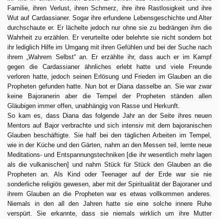
Familie, ihren Verlust, ihren Schmerz, ihre ihre Rastlosigkeit und ihre
Wut auf Cardassianer. Sogar ihre erfundene Lebensgeschichte und Alter
durchschaute er. Er lächelte jedoch nur ohne sie zu bedrängen ihm die
Wahrheit zu erzählen. Er verurteilte oder belehrte sie nicht sondern bot
ihr lediglich Hilfe im Umgang mit ihren Gefühlen und bei der Suche nach
ihrem „Wahrem Selbst“ an. Er erzählte ihr, dass auch er im Kampf
gegen die Cardassianer ähnliches erlebt hatte und viele Freunde
verloren hatte, jedoch seinen Erlösung und Frieden im Glauben an die
Propheten gefunden hatte. Nun bot er Diana dasselbe an. Sie war zwar
keine Bajoranerin aber die Tempel der Propheten ständen allen
Gläubigen immer offen, unabhängig von Rasse und Herkunft.
So kam es, dass Diana das folgende Jahr an der Seite ihres neuen
Mentors auf Bajor verbrachte und sich intensiv mit dem bajoranischen
Glauben beschäftigte. Sie half bei den täglichen Arbeiten im Tempel,
wie in der Küche und den Gärten, nahm an den Messen teil, lernte neue
Meditations- und Entspannungstechniken [die ihr wesentlich mehr lagen
als die vulkanischen] und nahm Stück für Stück den Glauben an die
Propheten an. Als Kind oder Teenager auf der Erde war sie nie
sonderliche religiös gewesen, aber mit der Spiritualität der Bajoraner und
ihrem Glauben an die Propheten war es etwas vollkommen anderes.
Niemals in den all den Jahren hatte sie eine solche innere Ruhe
verspürt. Sie erkannte, dass sie niemals wirklich um ihre Mutter