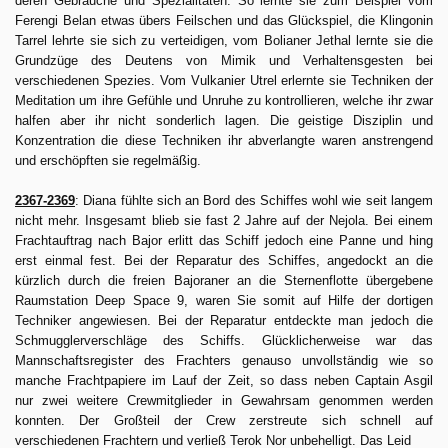
deren Gebräuche und Spezialitäten. So lernte sie zum Beispiel vom
Ferengi Belan etwas übers Feilschen und das Glückspiel, die Klingonin
Tarrel lehrte sie sich zu verteidigen, vom Bolianer Jethal lernte sie die
Grundzüge des Deutens von Mimik und Verhaltensgesten bei
verschiedenen Spezies. Vom Vulkanier Utrel erlernte sie Techniken der
Meditation um ihre Gefühle und Unruhe zu kontrollieren, welche ihr zwar
halfen aber ihr nicht sonderlich lagen. Die geistige Disziplin und
Konzentration die diese Techniken ihr abverlangte waren anstrengend
und erschöpften sie regelmäßig.
2367-2369
: Diana fühlte sich an Bord des Schiffes wohl wie seit langem
nicht mehr. Insgesamt blieb sie fast 2 Jahre auf der Nejola. Bei einem
Frachtauftrag nach Bajor erlitt das Schiff jedoch eine Panne und hing
erst einmal fest. Bei der Reparatur des Schiffes, angedockt an die
kürzlich durch die freien Bajoraner an die Sternenflotte übergebene
Raumstation Deep Space 9, waren Sie somit auf Hilfe der dortigen
Techniker angewiesen. Bei der Reparatur entdeckte man jedoch die
Schmugglerverschläge des Schiffs. Glücklicherweise war das
Mannschaftsregister des Frachters genauso unvollständig wie so
manche Frachtpapiere im Lauf der Zeit, so dass neben Captain Asgil
nur zwei weitere Crewmitglieder in Gewahrsam genommen werden
konnten. Der Großteil der Crew zerstreute sich schnell auf
verschiedenen Frachtern und verließ Terok Nor unbehelligt. Das Leid