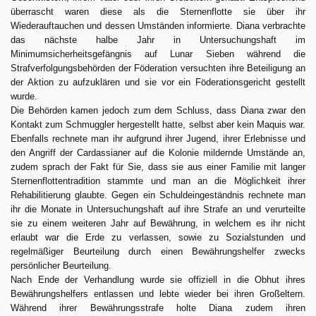
überrascht waren diese als die Sternenflotte sie über ihr
Wiederauftauchen und dessen Umständen informierte. Diana verbrachte
das nächste halbe Jahr in Untersuchungshaft im
Minimumsicherheitsgefängnis auf Lunar Sieben während die
Strafverfolgungsbehörden der Föderation versuchten ihre Beteiligung an
der Aktion zu aufzuklären und sie vor ein Föderationsgericht gestellt
wurde.
Die Behörden kamen jedoch zum dem Schluss, dass Diana zwar den
Kontakt zum Schmuggler hergestellt hatte, selbst aber kein Maquis war.
Ebenfalls rechnete man ihr aufgrund ihrer Jugend, ihrer Erlebnisse und
den Angriff der Cardassianer auf die Kolonie mildernde Umstände an,
zudem sprach der Fakt für Sie, dass sie aus einer Familie mit langer
Sternenflottentradition stammte und man an die Möglichkeit ihrer
Rehabilitierung glaubte. Gegen ein Schuldeingeständnis rechnete man
ihr die Monate in Untersuchungshaft auf ihre Strafe an und verurteilte
sie zu einem weiteren Jahr auf Bewährung, in welchem es ihr nicht
erlaubt war die Erde zu verlassen, sowie zu Sozialstunden und
regelmäßiger Beurteilung durch einen Bewährungshelfer zwecks
persönlicher Beurteilung.
Nach Ende der Verhandlung wurde sie offiziell in die Obhut ihres
Bewährungshelfers entlassen und lebte wieder bei ihren Großeltern.
Während ihrer Bewährungsstrafe holte Diana zudem ihren