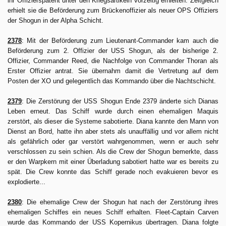
ihr Offizierspatent unter den Kriegsartikeln vorzeitig erhielten. Zeitgleich
erhielt sie die Beförderung zum Brückenoffizier als neuer OPS Offiziers
der Shogun in der Alpha Schicht.
2378
: Mit der Beförderung zum Lieutenant-Commander kam auch die
Beförderung zum 2. Offizier der USS Shogun, als der bisherige 2.
Offizier, Commander Reed, die Nachfolge von Commander Thoran als
Erster Offizier antrat. Sie übernahm damit die Vertretung auf dem
Posten der XO und gelegentlich das Kommando über die Nachtschicht.
2379
: Die Zerstörung der USS Shogun Ende 2379 änderte sich Dianas
Leben erneut. Das Schiff wurde durch einen ehemaligen Maquis
zerstört, als dieser die Systeme sabotierte. Diana kannte den Mann von
Dienst an Bord, hatte ihn aber stets als unauffällig und vor allem nicht
als gefährlich oder gar verstört wahrgenommen, wenn er auch sehr
verschlossen zu sein schien. Als die Crew der Shogun bemerkte, dass
er den Warpkern mit einer Überladung sabotiert hatte war es bereits zu
spät. Die Crew konnte das Schiff gerade noch evakuieren bevor es
explodierte...
2380
: Die ehemalige Crew der Shogun hat nach der Zerstörung ihres
ehemaligen Schiffes ein neues Schiff erhalten. Fleet-Captain Carven
wurde das Kommando der USS Kopernikus übertragen. Diana folgte