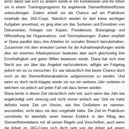
ernst damit war sich zu ändern würde er ihn kontaktieren und ihn bitten
sie in einem Trainingsprogramm für angehende Sternenflottenoffiziere
unterzubringen. Zudem erhielt sie die Chance auf ein Praktikum
innerhalb des JAG-Corps. Natürlich würden ihr dort keine wichtigen
Aufgaben anvertraut, es ging eher um das Sortieren und Einordnen von
Dokumenten, Anlegen von Kopien, Postdienste, Botengänge und
Hilfestellung bei Organisations- und Terminplanungen. Zudem empfahl
er Diana parallel dazu ihre Arbeiten im sozialen Bereich beizubehalten.
Zusammen mit dem erneuten Lernen für die Aufnahmeprüfungen würde
dies ein enormes Arbeitspensum bedeuten aber auch gleichzeitig ihre
Ernsthaftigkeit und guten Willen beweisen würde. Diana bat sich eine
Nacht aus um über das Angebot nachzudenken, willigte am Folgetag
jedoch ein es zu versuchen. Es war tatsächlich ihre beste Chance doch
noch an der Sternenflottenakademie aufgenommen zu werden. Und
wenn es doch nicht klappte würde sie nur ein weiteres Jahr verlieren in
welchem sie jedoch auf jeden Fall viel dazu lernen würden.
Diana lernte in dieser Zeit tatsächlich sehr viel, auch wenn das Jahr wie
angekündigt sehr stressig und nicht immer einfach war. Und sie hatte
definitiv keine Zeit um Unsinn, wie ihre Großeltern es nannten,
anzustellen, nicht dass sie dies vorgehabt hätte. Die Zeit im Praktikum
vermittelte ihr ebenfalls einen kleinen Einblick in den Alltag des
Sternenflottenlebens mit all seinen Regeln und Vorschriften, auch wenn
die Arbeit im JAG-Corps sich doch sehr von der Arbeit auf einem