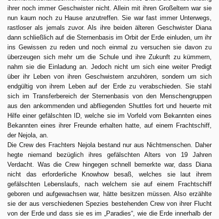
ihrer noch immer Geschwister nicht. Allein mit ihren Großeltern war sie
nun kaum noch zu Hause anzutreffen. Sie war fast immer Unterwegs,
rastloser als jemals zuvor. Als ihre beiden älteren Geschwister Diana
dann schließlich auf die Sternenbasis im Orbit der Erde einluden, um ihr
ins Gewissen zu reden und noch einmal zu versuchen sie davon zu
überzeugen sich mehr um die Schule und ihre Zukunft zu kümmern,
nahm sie die Einladung an. Jedoch nicht um sich eine weiter Predigt
über ihr Leben von ihren Geschwistern anzuhören, sondern um sich
endgültig von ihrem Leben auf der Erde zu verabschieden. Sie stahl
sich im Transferbereich der Sternenbasis von den Menschengruppen
aus den ankommenden und abfliegenden Shuttles fort und heuerte mit
Hilfe einer gefälschten ID, welche sie im Vorfeld vom Bekannten eines
Bekannten eines ihrer Freunde erhalten hatte, auf einem Frachtschiff,
der Nejola, an.
Die Crew des Frachters Nejola bestand nur aus Nichtmenschen. Daher
hegte niemand bezüglich ihres gefälschten Alters von 19 Jahren
Verdacht. Was die Crew hingegen schnell bemerkte war, dass Diana
nicht das erforderliche Knowhow besaß, welches sie laut ihrem
gefälschten Lebenslaufs, nach welchem sie auf einem Frachtschiff
geboren und aufgewachsen war, hätte besitzen müssen. Also erzählte
sie der aus verschiedenen Spezies bestehenden Crew von ihrer Flucht
von der Erde und dass sie es im „Paradies“, wie die Erde innerhalb der