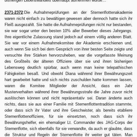
bisherigen Lebenswandels überhaupt aufnehmen würde…
2371-2372
:Die Aufnahmeprüfungen an der Sternenflottenakademie
waren nicht einfach zu bewältigen gewesen aber dennoch hatte sich ihr
Fleiß ausgezahlt. Sie hatte die Aufnahmeprüfungen nicht nur bestanden,
sie war sogar unter den besten 10% aller Bewerber dieses Jahrgangs.
Ihre eigentliche Zulassung stand jedoch auf einem völlig anderen Blatt.
Sie war vor einem Aufnahmekomitee der Akademie erschienen und,
auch wenn Sie sich bei dem Gespräch von ihrer besten Seite zeigte und
versuchte ihre Stärken hervorzuheben, war die vorgefasste Meinung
des Großteils der älteren Offiziere über sie und ihren bisherigen
Lebensweg deutlich spürbar, auch wenn man keine telepathischen
Fähigkeiten besaß. Und obwohl Diana während ihrer Bewährungszeit
hart gearbeitet hatte und sich nichts zuschulden hatte kommen lassen,
waren die Komitee Mitglieder der Ansicht, dass ein Jahr
Musterverhalten während ihrer Bewährungsstrafe die Jahre zuvor nicht
auslöschen können und nicht repräsentativ sei. Daran änderte auch
nichts, dass sie aus einer Familie mit Sternenflottentradition stammte,
oder dass sich ihr Vater und ihre Geschwister, als bereits etabliere
Sternenflottenoffiziere, für sie einsetzten, noch dass sich ihr
Bewährungshelfer, ein ehemaliger Lt. Commander des JAG-Corps der
Sternenflotte, sich ebenfalls für sie verwandte, da auch er glaubte, dass
die Struktur und Regeln der Sternenflotte ihr weiter gut täten. Man