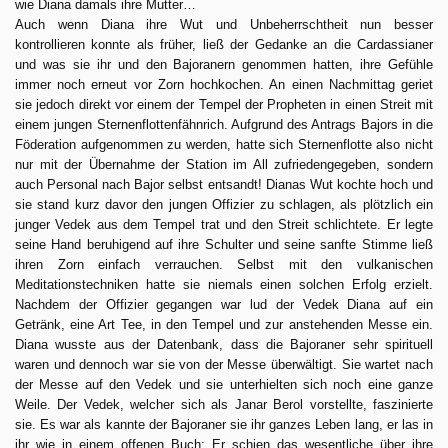
wie Diana damals ihre Mutter…
Auch wenn Diana ihre Wut und Unbeherrschtheit nun besser
kontrollieren konnte als früher, ließ der Gedanke an die Cardassianer
und was sie ihr und den Bajoranern genommen hatten, ihre Gefühle
immer noch erneut vor Zorn hochkochen. An einen Nachmittag geriet
sie jedoch direkt vor einem der Tempel der Propheten in einen Streit mit
einem jungen Sternenflottenfähnrich. Aufgrund des Antrags Bajors in die
Föderation aufgenommen zu werden, hatte sich Sternenflotte also nicht
nur mit der Übernahme der Station im All zufriedengegeben, sondern
auch Personal nach Bajor selbst entsandt! Dianas Wut kochte hoch und
sie stand kurz davor den jungen Offizier zu schlagen, als plötzlich ein
junger Vedek aus dem Tempel trat und den Streit schlichtete. Er legte
seine Hand beruhigend auf ihre Schulter und seine sanfte Stimme ließ
ihren Zorn einfach verrauchen. Selbst mit den vulkanischen
Meditationstechniken hatte sie niemals einen solchen Erfolg erzielt.
Nachdem der Offizier gegangen war lud der Vedek Diana auf ein
Getränk, eine Art Tee, in den Tempel und zur anstehenden Messe ein.
Diana wusste aus der Datenbank, dass die Bajoraner sehr spirituell
waren und dennoch war sie von der Messe überwältigt. Sie wartet nach
der Messe auf den Vedek und sie unterhielten sich noch eine ganze
Weile. Der Vedek, welcher sich als Janar Berol vorstellte, faszinierte
sie. Es war als kannte der Bajoraner sie ihr ganzes Leben lang, er las in
ihr wie in einem offenen Buch: Er schien das wesentliche über ihre