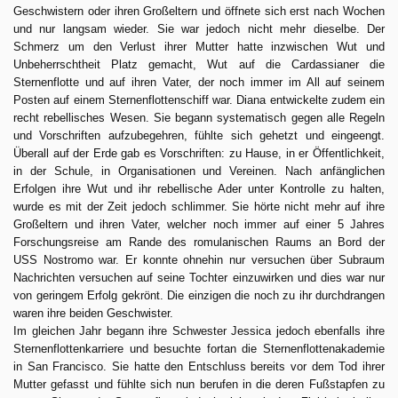
Geschwistern oder ihren Großeltern und öffnete sich erst nach Wochen
und nur langsam wieder. Sie war jedoch nicht mehr dieselbe. Der
Schmerz um den Verlust ihrer Mutter hatte inzwischen Wut und
Unbeherrschtheit Platz gemacht, Wut auf die Cardassianer die
Sternenflotte und auf ihren Vater, der noch immer im All auf seinem
Posten auf einem Sternenflottenschiff war. Diana entwickelte zudem ein
recht rebellisches Wesen. Sie begann systematisch gegen alle Regeln
und Vorschriften aufzubegehren, fühlte sich gehetzt und eingeengt.
Überall auf der Erde gab es Vorschriften: zu Hause, in er Öffentlichkeit,
in der Schule, in Organisationen und Vereinen. Nach anfänglichen
Erfolgen ihre Wut und ihr rebellische Ader unter Kontrolle zu halten,
wurde es mit der Zeit jedoch schlimmer. Sie hörte nicht mehr auf ihre
Großeltern und ihren Vater, welcher noch immer auf einer 5 Jahres
Forschungsreise am Rande des romulanischen Raums an Bord der
USS Nostromo war. Er konnte ohnehin nur versuchen über Subraum
Nachrichten versuchen auf seine Tochter einzuwirken und dies war nur
von geringem Erfolg gekrönt. Die einzigen die noch zu ihr durchdrangen
waren ihre beiden Geschwister.
Im gleichen Jahr begann ihre Schwester Jessica jedoch ebenfalls ihre
Sternenflottenkarriere und besuchte fortan die Sternenflottenakademie
in San Francisco. Sie hatte den Entschluss bereits vor dem Tod ihrer
Mutter gefasst und fühlte sich nun berufen in die deren Fußstapfen zu