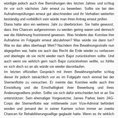
würdigte jedoch auch ihre Bemühungen des letzten Jahres und schlug
ihr vor sich nächstes Jahr erneut zu bewerben. Sollte sie bei den
Aufnahmeprüfungen erneut gut abschneiden und ihr Verhalten weiterhin
beständig und vorbildlich sein würde man ihren Antrag erneut prüfen.
Diana hatte also ein weiteres Jahr zu überbrücken. Sie hatte gewusst,
dass ihre Chancen aufgenommen zu werden gering waren und dennoch
war die Ablehnung frustrierend gewesen. Was hinderte das Komitee ihre
Aufnahme im Folgejahr erneut abzulehnen? Was würde sie dann tun?
War es das alles überhaupt Wert? Nachdem ihre Bewährungsstrafe nun
abgegolten war, hatte sie auch das Recht die Erde wieder zu verlassen
und überlegte ob sie nicht wieder nach Bajor zurückkehren sollte. Und
auch wenn sie wirklich gern nach Bajor zurückkehren wollte, so fühlte
es sich doch so an als würde sie wieder davonlaufen.
Im letzten offiziellen Gespräch mit ihrem Bewährungshelfer schlug
dieser ihr jedoch tatsächlich vor es im Folgejahr noch einmal bei der
Sternenflotte zu versuchen. Er meinte das Komitee wolle auch ihre
Einstellung und die Ernsthaftigkeit ihrer Bewerbung und ihres
Änderungswillens prüfen. Sollte sie sich dafür entscheiden bot er an Sie
unterstützen: Sein ehemaliger Vorgesetzter, James Parker, beim JAG-
Corps der Sternenflotte war mittlerweile zum Vize-Admiral befördert
worden und jemand der in seiner Karriere schon immer an zweite
Chancen für Rehabilitierungswillige geglaubt hatte. Wenn es ihr wirklich