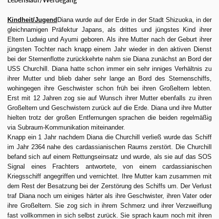
Kindheit/Jugend
Diana wurde auf der Erde in der Stadt Shizuoka, in der
gleichnamigen Präfektur Japans, als drittes und jüngstes Kind ihrer
Eltern Ludwig und Ayumi geboren. Als ihre Mutter nach der Geburt ihrer
jüngsten Tochter nach knapp einem Jahr wieder in den aktiven Dienst
bei der Sternenflotte zurückkehrte nahm sie Diana zunächst an Bord der
USS Churchill. Diana hatte schon immer ein sehr inniges Verhältnis zu
ihrer Mutter und blieb daher sehr lange an Bord des Sternenschiffs,
wohingegen ihre Geschwister schon früh bei ihren Großeltern lebten.
Erst mit 12 Jahren zog sie auf Wunsch ihrer Mutter ebenfalls zu ihren
Großeltern und Geschwistern zurück auf die Erde. Diana und ihre Mutter
hielten trotz der großen Entfernungen sprachen die beiden regelmäßig
via Subraum-Kommunikation miteinander.
Knapp ein 1 Jahr nachdem Diana die Churchill verließ wurde das Schiff
im Jahr 2364 nahe des cardassianischen Raums zerstört. Die Churchill
befand sich auf einem Rettungseinsatz und wurde, als sie auf das SOS
Signal eines Frachters antwortete, von einem cardassianischen
Kriegsschiff angegriffen und vernichtet. Ihre Mutter kam zusammen mit
dem Rest der Besatzung bei der Zerstörung des Schiffs um. Der Verlust
traf Diana noch um einiges härter als ihre Geschwister, ihren Vater oder
ihre Großeltern. Sie zog sich in ihrem Schmerz und ihrer Verzweiflung
fast vollkommen in sich selbst zurück. Sie sprach kaum noch mit ihren