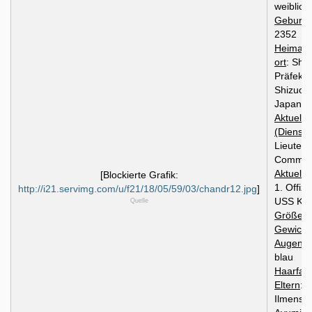
weiblich
Geburts
2352
Heimatpl
ort
: Shi
Präfektu
Shizuok
Japan, 
Aktuelle
(Dienstg
Lieutena
Comman
Aktuelle
[Blockierte Grafik:
1. Offizi
http://i21.servimg.com/u/f21/18/05/59/03/chandr12.jpg
]
USS Kop
Quelle
Größe
:
Gewicht
Augenfa
blau
Haarfar
Eltern
: 
Ilmenste