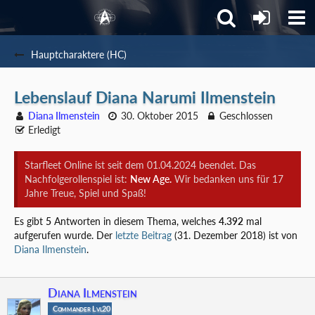
Hauptcharaktere (HC)
Lebenslauf Diana Narumi Ilmenstein
Diana Ilmenstein
30. Oktober 2015
Geschlossen
Erledigt
Starfleet Online ist seit dem 01.04.2024 beendet. Das
Nachfolgerollenspiel ist:
New Age.
Wir bedanken uns für 17
Jahre Treue, Spiel und Spaß!
Es gibt
5
Antworten in diesem Thema, welches
4.392
mal
aufgerufen wurde. Der
letzte Beitrag
(
31. Dezember 2018
) ist von
Diana Ilmenstein
.
Diana Ilmenstein
Commander Lvl20