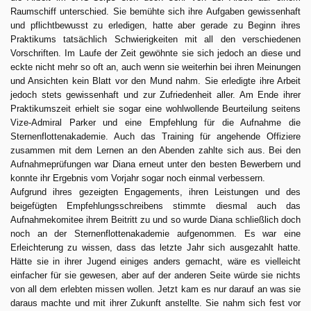
Raumschiff unterschied. Sie bemühte sich ihre Aufgaben gewissenhaft
und pflichtbewusst zu erledigen, hatte aber gerade zu Beginn ihres
Praktikums tatsächlich Schwierigkeiten mit all den verschiedenen
Vorschriften. Im Laufe der Zeit gewöhnte sie sich jedoch an diese und
eckte nicht mehr so oft an, auch wenn sie weiterhin bei ihren Meinungen
und Ansichten kein Blatt vor den Mund nahm. Sie erledigte ihre Arbeit
jedoch stets gewissenhaft und zur Zufriedenheit aller. Am Ende ihrer
Praktikumszeit erhielt sie sogar eine wohlwollende Beurteilung seitens
Vize-Admiral Parker und eine Empfehlung für die Aufnahme die
Sternenflottenakademie. Auch das Training für angehende Offiziere
zusammen mit dem Lernen an den Abenden zahlte sich aus. Bei den
Aufnahmeprüfungen war Diana erneut unter den besten Bewerbern und
konnte ihr Ergebnis vom Vorjahr sogar noch einmal verbessern.
Aufgrund ihres gezeigten Engagements, ihren Leistungen und des
beigefügten Empfehlungsschreibens stimmte diesmal auch das
Aufnahmekomitee ihrem Beitritt zu und so wurde Diana schließlich doch
noch an der Sternenflottenakademie aufgenommen. Es war eine
Erleichterung zu wissen, dass das letzte Jahr sich ausgezahlt hatte.
Hätte sie in ihrer Jugend einiges anders gemacht, wäre es vielleicht
einfacher für sie gewesen, aber auf der anderen Seite würde sie nichts
von all dem erlebten missen wollen. Jetzt kam es nur darauf an was sie
daraus machte und mit ihrer Zukunft anstellte. Sie nahm sich fest vor