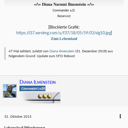
=/\= Diana Narumi Ilmenstein =/\=
Commander a.D.
Reservist
[Blockierte Grafik:
https://i37.servimg.com/u/f37/18/05/59/03/sig10.jpg
]
Zum Lebenslauf
47 Mal editiert, zuletzt von
Diana Ilmenstein
(
31. Dezember 2018
) aus
folgendem Grund: Update zum SFO Reboot
Diana Ilmenstein
Commander Lvl20
31. Oktober 2015
Lebenslauf/Werdegang