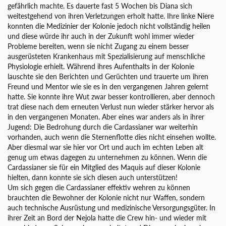
gefährlich machte. Es dauerte fast 5 Wochen bis Diana sich
weitestgehend von ihren Verletzungen erholt hatte. Ihre linke Niere
konnten die Medizinier der Kolonie jedoch nicht vollständig heilen
und diese würde ihr auch in der Zukunft wohl immer wieder
Probleme bereiten, wenn sie nicht Zugang zu einem besser
ausgerüsteten Krankenhaus mit Spezialisierung auf menschliche
Physiologie erhielt. Während ihres Aufenthalts in der Kolonie
lauschte sie den Berichten und Gerüchten und trauerte um ihren
Freund und Mentor wie sie es in den vergangenen Jahren gelernt
hatte. Sie konnte ihre Wut zwar besser kontrollieren, aber dennoch
trat diese nach dem erneuten Verlust nun wieder stärker hervor als
in den vergangenen Monaten. Aber eines war anders als in ihrer
Jugend: Die Bedrohung durch die Cardassianer war weiterhin
vorhanden, auch wenn die Sternenflotte dies nicht einsehen wollte.
Aber diesmal war sie hier vor Ort und auch im echten Leben alt
genug um etwas dagegen zu unternehmen zu können. Wenn die
Cardassianer sie für ein Mitglied des Maquis auf dieser Kolonie
hielten, dann konnte sie sich diesen auch unterstützen!
Um sich gegen die Cardassianer effektiv wehren zu können
brauchten die Bewohner der Kolonie nicht nur Waffen, sondern
auch technische Ausrüstung und medizinische Versorgungsgüter. In
ihrer Zeit an Bord der Nejola hatte die Crew hin- und wieder mit