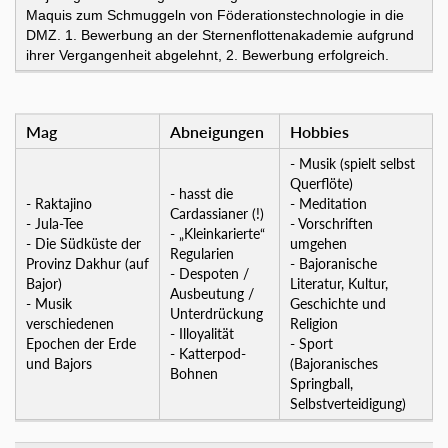
Maquis zum Schmuggeln von Föderationstechnologie in die
DMZ. 1. Bewerbung an der Sternenflottenakademie aufgrund
ihrer Vergangenheit abgelehnt, 2. Bewerbung erfolgreich.
Mag
Abneigungen
Hobbies
- Musik (spielt selbst
Querflöte)
- hasst die
- Raktajino
- Meditation
Cardassianer (!)
- Jula-Tee
- Vorschriften
- „Kleinkarierte“
- Die Südküste der
umgehen
Regularien
Provinz Dakhur (auf
- Bajoranische
- Despoten /
Bajor)
Literatur, Kultur,
Ausbeutung /
- Musik
Geschichte und
Unterdrückung
verschiedenen
Religion
- Illoyalität
Epochen der Erde
- Sport
- Katterpod-
und Bajors
(Bajoranisches
Bohnen
Springball,
Selbstverteidigung)