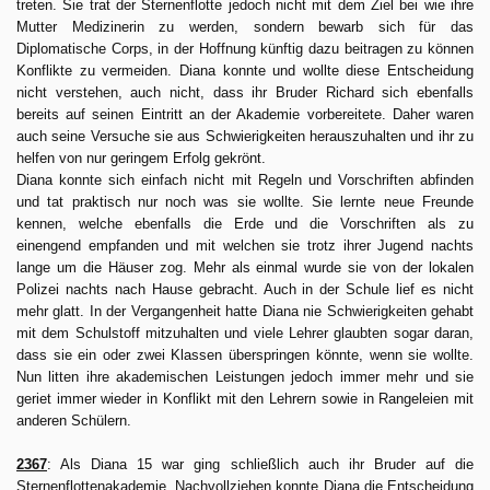
treten. Sie trat der Sternenflotte jedoch nicht mit dem Ziel bei wie ihre
Mutter Medizinerin zu werden, sondern bewarb sich für das
Diplomatische Corps, in der Hoffnung künftig dazu beitragen zu können
Konflikte zu vermeiden. Diana konnte und wollte diese Entscheidung
nicht verstehen, auch nicht, dass ihr Bruder Richard sich ebenfalls
bereits auf seinen Eintritt an der Akademie vorbereitete. Daher waren
auch seine Versuche sie aus Schwierigkeiten herauszuhalten und ihr zu
helfen von nur geringem Erfolg gekrönt.
Diana konnte sich einfach nicht mit Regeln und Vorschriften abfinden
und tat praktisch nur noch was sie wollte. Sie lernte neue Freunde
kennen, welche ebenfalls die Erde und die Vorschriften als zu
einengend empfanden und mit welchen sie trotz ihrer Jugend nachts
lange um die Häuser zog. Mehr als einmal wurde sie von der lokalen
Polizei nachts nach Hause gebracht. Auch in der Schule lief es nicht
mehr glatt. In der Vergangenheit hatte Diana nie Schwierigkeiten gehabt
mit dem Schulstoff mitzuhalten und viele Lehrer glaubten sogar daran,
dass sie ein oder zwei Klassen überspringen könnte, wenn sie wollte.
Nun litten ihre akademischen Leistungen jedoch immer mehr und sie
geriet immer wieder in Konflikt mit den Lehrern sowie in Rangeleien mit
anderen Schülern.
2367
: Als Diana 15 war ging schließlich auch ihr Bruder auf die
Sternenflottenakademie. Nachvollziehen konnte Diana die Entscheidung