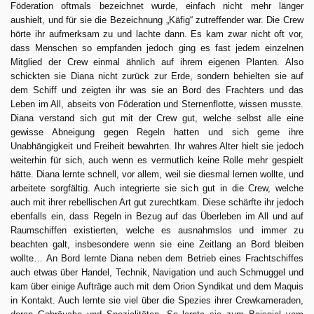
Föderation oftmals bezeichnet wurde, einfach nicht mehr länger
aushielt, und für sie die Bezeichnung „Käfig“ zutreffender war. Die Crew
hörte ihr aufmerksam zu und lachte dann. Es kam zwar nicht oft vor,
dass Menschen so empfanden jedoch ging es fast jedem einzelnen
Mitglied der Crew einmal ähnlich auf ihrem eigenen Planten. Also
schickten sie Diana nicht zurück zur Erde, sondern behielten sie auf
dem Schiff und zeigten ihr was sie an Bord des Frachters und das
Leben im All, abseits von Föderation und Sternenflotte, wissen musste.
Diana verstand sich gut mit der Crew gut, welche selbst alle eine
gewisse Abneigung gegen Regeln hatten und sich gerne ihre
Unabhängigkeit und Freiheit bewahrten. Ihr wahres Alter hielt sie jedoch
weiterhin für sich, auch wenn es vermutlich keine Rolle mehr gespielt
hätte. Diana lernte schnell, vor allem, weil sie diesmal lernen wollte, und
arbeitete sorgfältig. Auch integrierte sie sich gut in die Crew, welche
auch mit ihrer rebellischen Art gut zurechtkam. Diese schärfte ihr jedoch
ebenfalls ein, dass Regeln in Bezug auf das Überleben im All und auf
Raumschiffen existierten, welche es ausnahmslos und immer zu
beachten galt, insbesondere wenn sie eine Zeitlang an Bord bleiben
wollte… An Bord lernte Diana neben dem Betrieb eines Frachtschiffes
auch etwas über Handel, Technik, Navigation und auch Schmuggel und
kam über einige Aufträge auch mit dem Orion Syndikat und dem Maquis
in Kontakt. Auch lernte sie viel über die Spezies ihrer Crewkameraden,