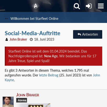
Willkommen bei Starfleet Online
Social-Media-Auftritte
Antworten
John Braker
18. Juni 2023
Starfleet Online ist seit dem 01.04.2024 beendet. Das
Nachfolgerollenspiel ist:
New Age.
Wir bedanken uns für 17
Jahre Treue, Spiel und Spaß!
Es gibt
3
Antworten in diesem Thema, welches
1.795
mal
aufgerufen wurde. Der
letzte Beitrag
(
25. Juni 2023
) ist von
John
Kayne
.
John Braker
Admiral