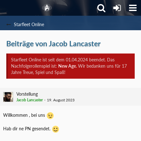
Starfleet Online
Beiträge von Jacob Lancaster
Starfleet Online ist seit dem 01.04.2024 beendet. Das
Nachfolgerollenspiel ist:
New Age.
Wir bedanken uns für 17
Jahre Treue, Spiel und Spaß!
Vorstellung
Jacob Lancaster
19. August 2023
Willkommen , bei uns
Hab dir ne PN gesendet.