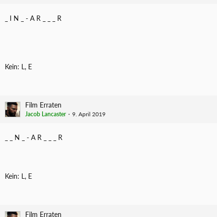
_ I N _ - A R _ _ _ R
Kein: L, E
Film Erraten
Jacob Lancaster
9. April 2019
_ _ N _ - A R _ _ _ R
Kein: L, E
Film Erraten