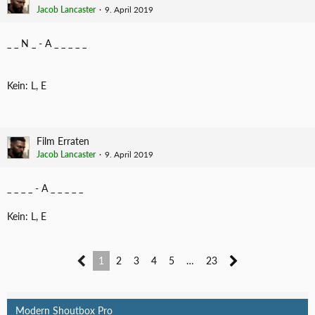
Jacob Lancaster
9. April 2019
_ _ N _ - A _ _ _ _ _
Kein: L, E
Film Erraten
Jacob Lancaster
9. April 2019
_ _ _ _ - A _ _ _ _ _
Kein: L, E
1
2
3
4
5
…
23
Modern Shoutbox Pro